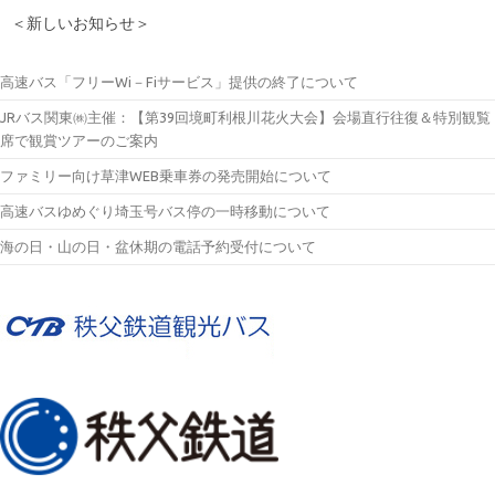
＜新しいお知らせ＞
高速バス「フリーWi－Fiサービス」提供の終了について
JRバス関東㈱主催：【第39回境町利根川花火大会】会場直行往復＆特別観覧
席で観賞ツアーのご案内
ファミリー向け草津WEB乗車券の発売開始について
高速バスゆめぐり埼玉号バス停の一時移動について
海の日・山の日・盆休期の電話予約受付について