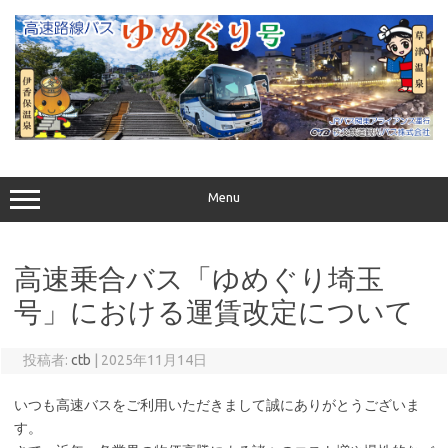
コ
ン
テ
ン
ツ
へ
ス
キ
ッ
プ
Menu
高速乗合バス「ゆめぐり埼玉
号」における運賃改定について
投稿者:
ctb
|
2025年11月14日
いつも高速バスをご利用いただきまして誠にありがとうございま
す。