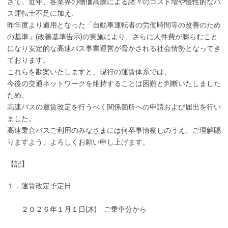
さて、近年、各業界の物価高騰による諸々のコスト増や慢性的なバ
ス運転士不足に加え、
昨年度より適用となった「自動車運転者の労働時間等の改善のため
の基準」(改善基準告示)の実施により、さらに人件費が膨らむこと
になり安定的な高速バス事業運営が脅かされる社会情勢となってき
ております。
これらを勘案いたしますと、現行の運賃体系では、
今後の交通ネットワークを維持することは困難と判断いたしました
ため、
高速バスの運賃改定を行うべく関係箇所への申請および届出を行い
ました。
高速乗合バスご利用のみなさまには何卒事情察しのうえ、ご理解賜
りますよう、よろしくお願い申し上げます。
【記】
１．運賃改定予定日
２０２６年１月１日(木) ご乗車分から